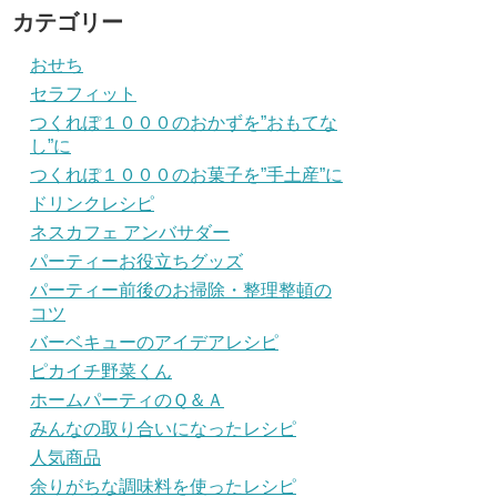
カテゴリー
おせち
セラフィット
つくれぽ１０００のおかずを”おもてな
し”に
つくれぽ１０００のお菓子を”手土産”に
ドリンクレシピ
ネスカフェ アンバサダー
パーティーお役立ちグッズ
パーティー前後のお掃除・整理整頓の
コツ
バーベキューのアイデアレシピ
ピカイチ野菜くん
ホームパーティのＱ＆Ａ
みんなの取り合いになったレシピ
人気商品
余りがちな調味料を使ったレシピ