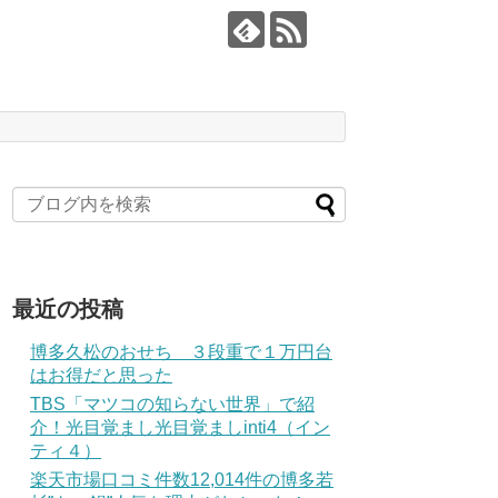
最近の投稿
博多久松のおせち ３段重で１万円台
はお得だと思った
TBS「マツコの知らない世界」で紹
介！光目覚まし光目覚ましinti4（イン
ティ４）
楽天市場口コミ件数12,014件の博多若