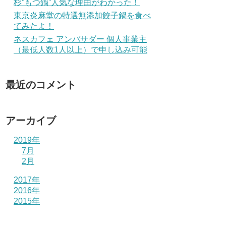
杉”もつ鍋”人気な理由がわかった！
東京炎麻堂の特選無添加餃子鍋を食べ
てみたよ！
ネスカフェ アンバサダー 個人事業主
（最低人数1人以上）で申し込み可能
最近のコメント
アーカイブ
2019年
7月
2月
2017年
2016年
2015年