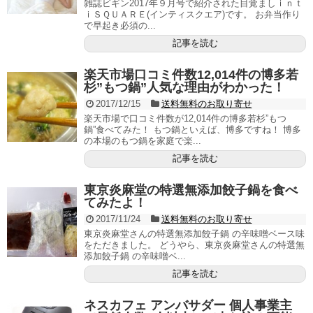
雑誌ビギン2017年９月号で紹介された目覚ましｉｎｔ
ｉＳＱＵＡＲＥ(インティスクエア)です。 お弁当作り
で早起き必須の...
記事を読む
楽天市場口コミ件数12,014件の博多若
杉”もつ鍋”人気な理由がわかった！
2017/12/15
送料無料のお取り寄せ
楽天市場で口コミ件数が12,014件の博多若杉”もつ
鍋”食べてみた！ もつ鍋といえば、博多ですね！ 博多
の本場のもつ鍋を家庭で楽...
記事を読む
東京炎麻堂の特選無添加餃子鍋を食べ
てみたよ！
2017/11/24
送料無料のお取り寄せ
東京炎麻堂さんの特選無添加餃子鍋 の辛味噌ベース味
をただきました。 どうやら、東京炎麻堂さんの特選無
添加餃子鍋 の辛味噌ベ...
記事を読む
ネスカフェ アンバサダー 個人事業主