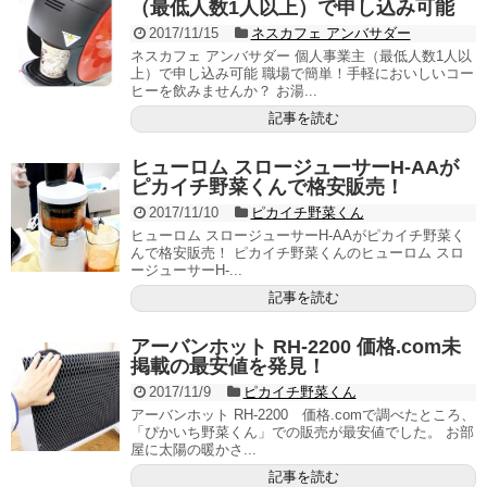
（最低人数1人以上）で申し込み可能
2017/11/15
ネスカフェ アンバサダー
ネスカフェ アンバサダー 個人事業主（最低人数1人以
上）で申し込み可能 職場で簡単！手軽においしいコー
ヒーを飲みませんか？ お湯...
記事を読む
ヒューロム スロージューサーH-AAが
ピカイチ野菜くんで格安販売！
2017/11/10
ピカイチ野菜くん
ヒューロム スロージューサーH-AAがピカイチ野菜く
んで格安販売！ ピカイチ野菜くんのヒューロム スロ
ージューサーH-...
記事を読む
アーバンホット RH-2200 価格.com未
掲載の最安値を発見！
2017/11/9
ピカイチ野菜くん
アーバンホット RH-2200 価格.comで調べたところ、
「ぴかいち野菜くん」での販売が最安値でした。 お部
屋に太陽の暖かさ...
記事を読む