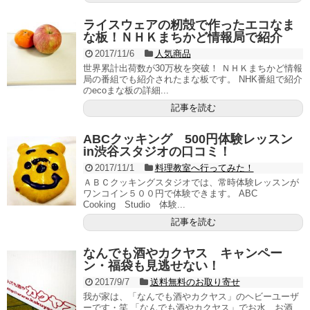
ライスウェアの籾殻で作ったエコなま
な板！ＮＨＫまちかど情報局で紹介
2017/11/6
人気商品
世界累計出荷数が30万枚を突破！ ＮＨＫまちかど情報
局の番組でも紹介されたまな板です。 NHK番組で紹介
のecoまな板の詳細...
記事を読む
ABCクッキング 500円体験レッスン
in渋谷スタジオの口コミ！
2017/11/1
料理教室へ行ってみた！
ＡＢＣクッキングスタジオでは、常時体験レッスンが
ワンコイン５００円で体験できます。 ABC
Cooking Studio 体験...
記事を読む
なんでも酒やカクヤス キャンペー
ン・福袋も見逃せない！
2017/9/7
送料無料のお取り寄せ
我が家は、「なんでも酒やカクヤス」のヘビーユーザ
ーです・笑 「なんでも酒やカクヤス」でお水、お酒、