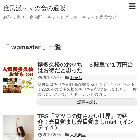
庶民派ママの食の通販
お取り寄せ、食宅配、キッチングッズ、キッチン家電など
「 wpmaster 」一覧
博多久松のおせち ３段重で１万円台
はお得だと思った
2019/7/29
おせち
８月にはおせちの販売が始まるそうで、あるイベント
で2020年の博多久松のおせちの試食をしました。 一度
買ったことがある方も、レシピの改...
記事を読む
TBS「マツコの知らない世界」で紹
介！光目覚まし光目覚ましinti4（イン
ティ４）
2019/2/25
人気商品